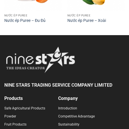
NƯỚC ÉP PUREE
NƯỚC ÉP PUREE
Nước ép Puree – Đu Đủ
Nước ép Puree – Xoài
NINE STARS TRADING SERVICE COMPANY LIMITED
Products
Company
Safe Agricultural Products
Introduction
Powder
Competitive Advantage
Fruit Products
Sustainability