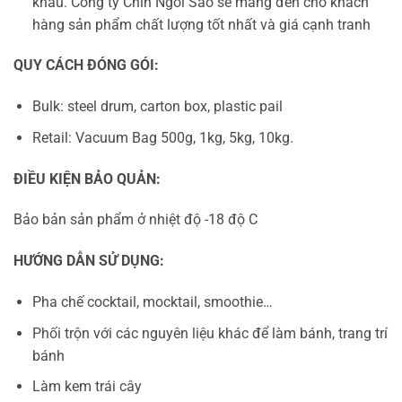
khẩu. Công ty Chín Ngôi Sao sẽ mang đến cho khách
hàng sản phẩm chất lượng tốt nhất và giá cạnh tranh
QUY CÁCH ĐÓNG GÓI:
Bulk: steel drum, carton box, plastic pail
Retail: Vacuum Bag 500g, 1kg, 5kg, 10kg.
ĐIỀU KIỆN BẢO QUẢN:
Bảo bản sản phẩm ở nhiệt độ -18 độ C
HƯỚNG DẪN SỬ DỤNG:
Pha chế cocktail, mocktail, smoothie…
Phối trộn với các nguyên liệu khác để làm bánh, trang trí
bánh
Làm kem trái cây