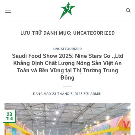
Bỏ
qua
nội
dung
LƯU TRỮ DANH MỤC:
UNCATEGORIZED
UNCATEGORIZED
Saudi Food Show 2025: Nine Stars Co .,Ltd
Khẳng Định Chất Lượng Nông Sản Việt An
Toàn và Bền Vững tại Thị Trường Trung
Đông
ĐĂNG VÀO
23 THÁNG 5, 2025
BỞI
ADMIN
23
Th5