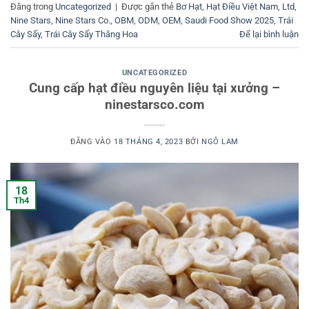
Đăng trong
Uncategorized
|
Được gắn thẻ
Bơ Hạt
,
Hạt Điều Việt Nam
,
Ltd
,
Nine Stars
,
Nine Stars Co.
,
OBM
,
ODM
,
OEM
,
Saudi Food Show 2025
,
Trái
Cây Sấy
,
Trái Cây Sấy Thăng Hoa
Để lại bình luận
UNCATEGORIZED
Cung cấp hạt điều nguyên liệu tại xưởng –
ninestarsco.com
ĐĂNG VÀO
18 THÁNG 4, 2023
BỞI
NGÔ LAM
18
Th4