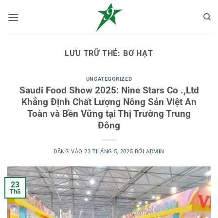
Bỏ
qua
nội
dung
LƯU TRỮ THẺ:
BƠ HẠT
UNCATEGORIZED
Saudi Food Show 2025: Nine Stars Co .,Ltd
Khẳng Định Chất Lượng Nông Sản Việt An
Toàn và Bền Vững tại Thị Trường Trung
Đông
ĐĂNG VÀO
23 THÁNG 5, 2025
BỞI
ADMIN
23
Th5